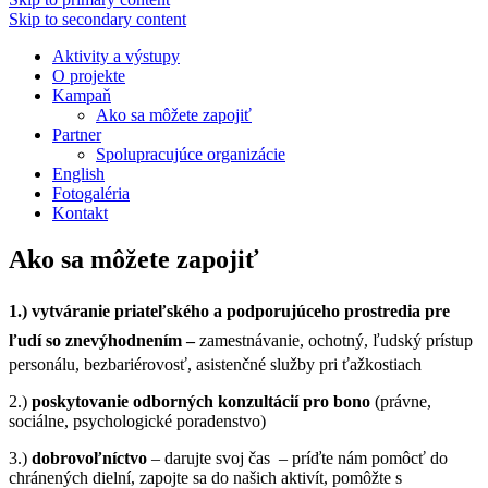
Skip to secondary content
Aktivity a výstupy
O projekte
Kampaň
Ako sa môžete zapojiť
Partner
Spolupracujúce organizácie
English
Fotogaléria
Kontakt
Ako sa môžete zapojiť
1.) vytváranie priateľského a podporujúceho prostredia pre
ľudí so znevýhodnením –
zamestnávanie, ochotný, ľudský prístup
personálu, bezbariérovosť, asistenčné služby pri ťažkostiach
2.)
poskytovanie odborných konzultácií pro bono
(právne,
sociálne, psychologické poradenstvo)
3.)
dobrovoľníctvo
– darujte svoj čas – príďte nám pomôcť do
chránených dielní, zapojte sa do našich aktivít, pomôžte s