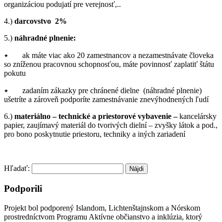
organizáciou podujatí pre verejnosť,..
4.)
darcovstvo 2%
5.)
náhradné plnenie:
٭ ak máte viac ako 20 zamestnancov a nezamestnávate človeka
so zníženou pracovnou schopnosťou, máte povinnosť zaplatiť štátu
pokutu
٭ zadaním zákazky pre chránené dielne (náhradné plnenie)
ušetríte a zároveň podporíte zamestnávanie znevýhodnených ľudí
6.)
materiálno – technické a priestorové vybavenie –
kancelársky
papier, zaujímavý materiál do tvorivých dielní – zvyšky látok a pod.,
pro bono poskytnutie priestoru, techniky a iných zariadení
Hľadať:
Podporili
Projekt bol podporený Islandom, Lichtenštajnskom a Nórskom
prostredníctvom Programu Aktívne občianstvo a inklúzia, ktorý